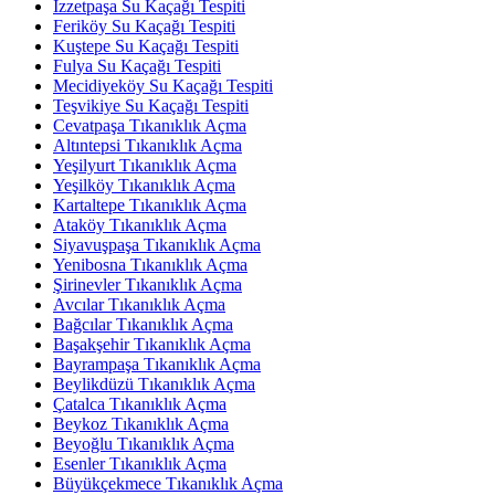
İzzetpaşa Su Kaçağı Tespiti
Feriköy Su Kaçağı Tespiti
Kuştepe Su Kaçağı Tespiti
Fulya Su Kaçağı Tespiti
Mecidiyeköy Su Kaçağı Tespiti
Teşvikiye Su Kaçağı Tespiti
Cevatpaşa Tıkanıklık Açma
Altıntepsi Tıkanıklık Açma
Yeşilyurt Tıkanıklık Açma
Yeşilköy Tıkanıklık Açma
Kartaltepe Tıkanıklık Açma
Ataköy Tıkanıklık Açma
Siyavuşpaşa Tıkanıklık Açma
Yenibosna Tıkanıklık Açma
Şirinevler Tıkanıklık Açma
Avcılar Tıkanıklık Açma
Bağcılar Tıkanıklık Açma
Başakşehir Tıkanıklık Açma
Bayrampaşa Tıkanıklık Açma
Beylikdüzü Tıkanıklık Açma
Çatalca Tıkanıklık Açma
Beykoz Tıkanıklık Açma
Beyoğlu Tıkanıklık Açma
Esenler Tıkanıklık Açma
Büyükçekmece Tıkanıklık Açma