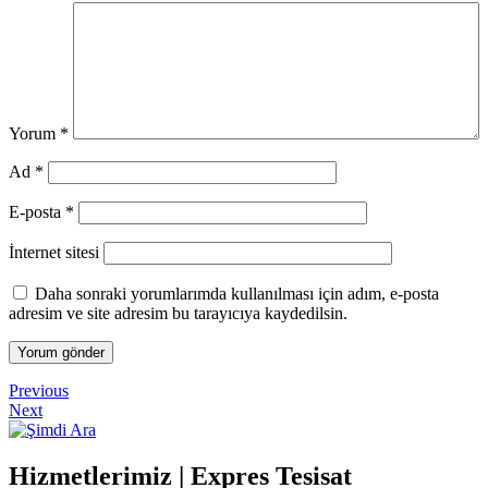
Yorum
*
Ad
*
E-posta
*
İnternet sitesi
Daha sonraki yorumlarımda kullanılması için adım, e-posta
adresim ve site adresim bu tarayıcıya kaydedilsin.
Yazı
Previous
Previous
Post
Next
Next
gezinmesi
Post
Hizmetlerimiz | Expres Tesisat