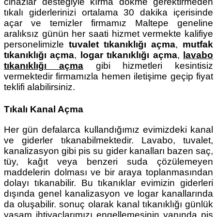
cihazlar desteğiyle kırma dökme gerektirmeden
tıkalı giderlerinizi ortalama 30 dakika içerisinde
açar ve temizler firmamız Maltepe geneline
aralıksız günün her saati hizmet vermekte kalifiye
personelimizle
tuvalet tıkanıklığı açma
,
mutfak
tıkanıklığı açma
,
logar tıkanıklığı açma
,
lavabo
tıkanıklığı açma
gibi hizmetleri kesintisiz
vermektedir firmamızla hemen iletişime geçip fiyat
teklifi alabilirsiniz.
Tıkalı Kanal Açma
Her gün defalarca kullandığımız evimizdeki kanal
ve giderler tıkanabilmektedir. Lavabo, tuvalet,
kanalizasyon gibi pis su gider kanalları bazen saç,
tüy, kağıt veya benzeri suda çözülemeyen
maddelerin dolması ve bir araya toplanmasından
dolayı tıkanabilir. Bu tıkanıklar evimizin giderleri
dışında genel kanalizasyon ve logar kanallarında
da oluşabilir. sonuç olarak kanal tıkanıklığı günlük
yaşam ihtiyaçlarımızı engellemesinin yanında pis