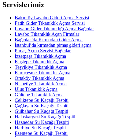
Servislerimiz
Bakırköy Lavabo Gideri Açma Servisi
Fatih Gider Tıkanıklık Açma Servisi
Lavabo Gider Tıkanıklığı Açma Bağcılar
Lavabo Tıkanıklık Açan Firmalar
Bağcılar’da Kırmadan Gider Açma
İstanbul’da kırmadan pimaş gideri açma
Pimaş Açma Servisi Bağcılar
İzzetpaşa Tıkanıklık Açma
Kuştepe Tıkanıklık Açma
Teşvikiye Tıkanıklık Açma
Kuruçesme Tıkanıklık Açma
Ortaköy Tıkanıklık Açma
Nisbetiye Tıkanıklık Açma
Ulus Tıkanıklık Açma
Gültepe Tıkanıklık Açma
Çeliktepe Su Kaçağı Tespiti
Çağlayan Su Kaçağı Tespiti
Gülbahar Su Kaçağı Tespiti
Halaskargazi Su Kaçağı Tespiti
Haznedar Su Kaçağı Tespiti
Harbiye Su Kaçağı Tespiti
Esentepe Su Kaçağı Tespiti