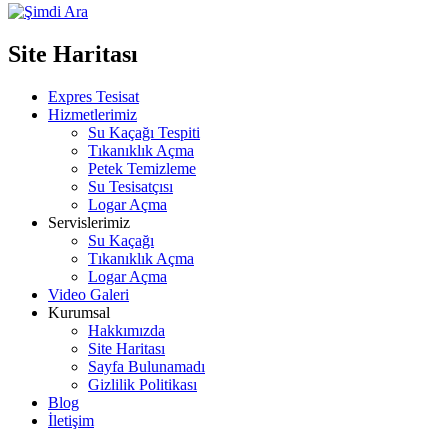
Site Haritası
Expres Tesisat
Hizmetlerimiz
Su Kaçağı Tespiti
Tıkanıklık Açma
Petek Temizleme
Su Tesisatçısı
Logar Açma
Servislerimiz
Su Kaçağı
Tıkanıklık Açma
Logar Açma
Video Galeri
Kurumsal
Hakkımızda
Site Haritası
Sayfa Bulunamadı
Gizlilik Politikası
Blog
İletişim