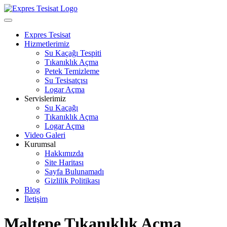
Skip
to
Open
content
Menu
Expres Tesisat
Hizmetlerimiz
Su Kaçağı Tespiti
Tıkanıklık Açma
Petek Temizleme
Su Tesisatçısı
Logar Açma
Servislerimiz
Su Kaçağı
Tıkanıklık Açma
Logar Açma
Video Galeri
Kurumsal
Hakkımızda
Site Haritası
Sayfa Bulunamadı
Gizlilik Politikası
Blog
İletişim
Close
Maltepe Tıkanıklık Açma
Menu