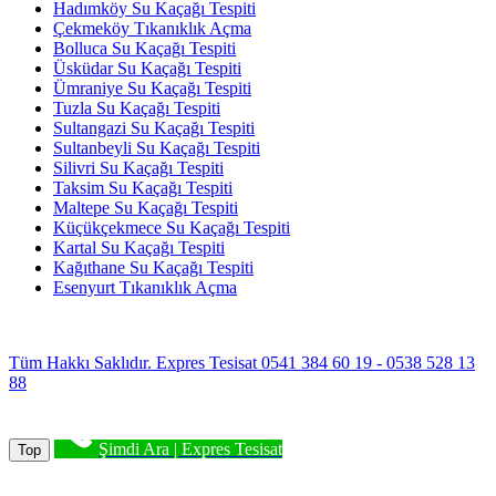
Hadımköy Su Kaçağı Tespiti
Çekmeköy Tıkanıklık Açma
Bolluca Su Kaçağı Tespiti
Üsküdar Su Kaçağı Tespiti
Ümraniye Su Kaçağı Tespiti
Tuzla Su Kaçağı Tespiti
Sultangazi Su Kaçağı Tespiti
Sultanbeyli Su Kaçağı Tespiti
Silivri Su Kaçağı Tespiti
Taksim Su Kaçağı Tespiti
Maltepe Su Kaçağı Tespiti
Küçükçekmece Su Kaçağı Tespiti
Kartal Su Kaçağı Tespiti
Kağıthane Su Kaçağı Tespiti
Esenyurt Tıkanıklık Açma
Tüm Hakkı Saklıdır. Expres Tesisat 0541 384 60 19 - 0538 528 13
88
Şimdi Ara | Expres Tesisat
Top