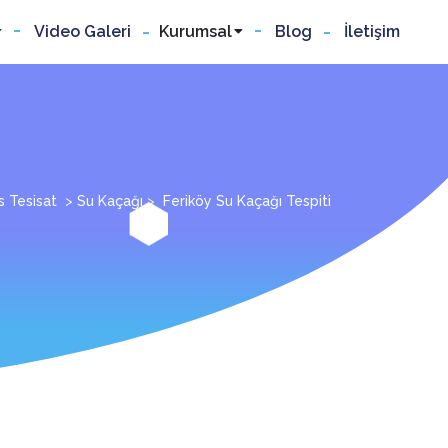
Video Galeri
Kurumsal
Blog
İletişim
s Tesisat
>
Su Kaçağı
>
Feriköy Su Kaçağı Tespiti