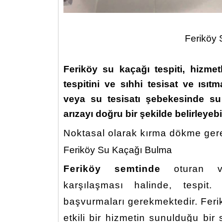
Feriköy 
Feriköy su kaçağı tespiti,
hizmetl
tespit
ini ve
sıhhi tesisat
ve ısıtma
veya su tesisatı şebekesinde s
arızayı doğru bir şekilde belirleyebil
Noktasal olarak kırma dökme gere
Feriköy Su Kaçağı Bulma
Feriköy semtinde
oturan va
karşılaşması halinde, tespit
başvurmaları gerekmektedir. Fer
etkili bir hizmetin sunulduğu bi