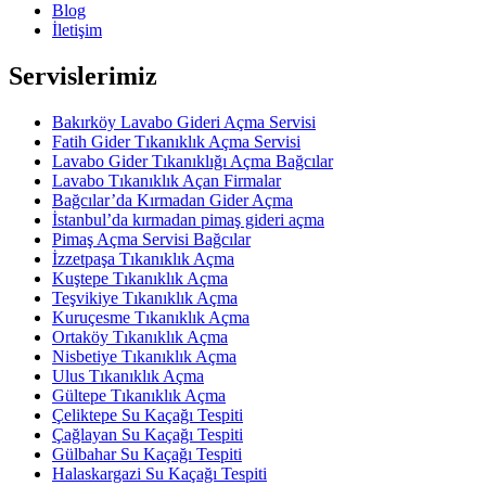
Blog
İletişim
Servislerimiz
Bakırköy Lavabo Gideri Açma Servisi
Fatih Gider Tıkanıklık Açma Servisi
Lavabo Gider Tıkanıklığı Açma Bağcılar
Lavabo Tıkanıklık Açan Firmalar
Bağcılar’da Kırmadan Gider Açma
İstanbul’da kırmadan pimaş gideri açma
Pimaş Açma Servisi Bağcılar
İzzetpaşa Tıkanıklık Açma
Kuştepe Tıkanıklık Açma
Teşvikiye Tıkanıklık Açma
Kuruçesme Tıkanıklık Açma
Ortaköy Tıkanıklık Açma
Nisbetiye Tıkanıklık Açma
Ulus Tıkanıklık Açma
Gültepe Tıkanıklık Açma
Çeliktepe Su Kaçağı Tespiti
Çağlayan Su Kaçağı Tespiti
Gülbahar Su Kaçağı Tespiti
Halaskargazi Su Kaçağı Tespiti