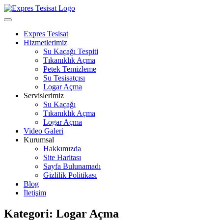
Skip
to
Open
content
Menu
Expres Tesisat
Hizmetlerimiz
Su Kaçağı Tespiti
Tıkanıklık Açma
Petek Temizleme
Su Tesisatçısı
Logar Açma
Servislerimiz
Su Kaçağı
Tıkanıklık Açma
Logar Açma
Video Galeri
Kurumsal
Hakkımızda
Site Haritası
Sayfa Bulunamadı
Gizlilik Politikası
Blog
İletişim
Close
Kategori:
Logar Açma
Menu