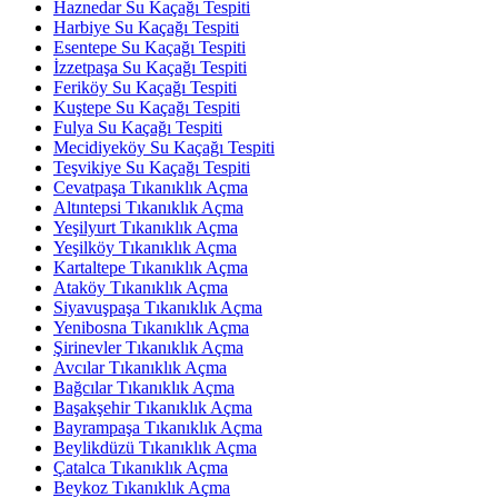
Haznedar Su Kaçağı Tespiti
Harbiye Su Kaçağı Tespiti
Esentepe Su Kaçağı Tespiti
İzzetpaşa Su Kaçağı Tespiti
Feriköy Su Kaçağı Tespiti
Kuştepe Su Kaçağı Tespiti
Fulya Su Kaçağı Tespiti
Mecidiyeköy Su Kaçağı Tespiti
Teşvikiye Su Kaçağı Tespiti
Cevatpaşa Tıkanıklık Açma
Altıntepsi Tıkanıklık Açma
Yeşilyurt Tıkanıklık Açma
Yeşilköy Tıkanıklık Açma
Kartaltepe Tıkanıklık Açma
Ataköy Tıkanıklık Açma
Siyavuşpaşa Tıkanıklık Açma
Yenibosna Tıkanıklık Açma
Şirinevler Tıkanıklık Açma
Avcılar Tıkanıklık Açma
Bağcılar Tıkanıklık Açma
Başakşehir Tıkanıklık Açma
Bayrampaşa Tıkanıklık Açma
Beylikdüzü Tıkanıklık Açma
Çatalca Tıkanıklık Açma
Beykoz Tıkanıklık Açma