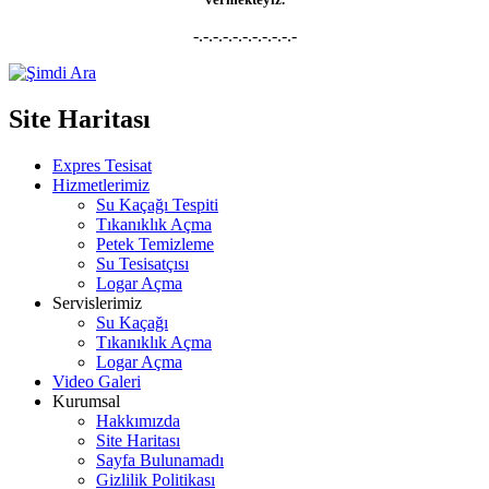
-.-.-.-.-.-.-.-.-.-.-
Site Haritası
Expres Tesisat
Hizmetlerimiz
Su Kaçağı Tespiti
Tıkanıklık Açma
Petek Temizleme
Su Tesisatçısı
Logar Açma
Servislerimiz
Su Kaçağı
Tıkanıklık Açma
Logar Açma
Video Galeri
Kurumsal
Hakkımızda
Site Haritası
Sayfa Bulunamadı
Gizlilik Politikası