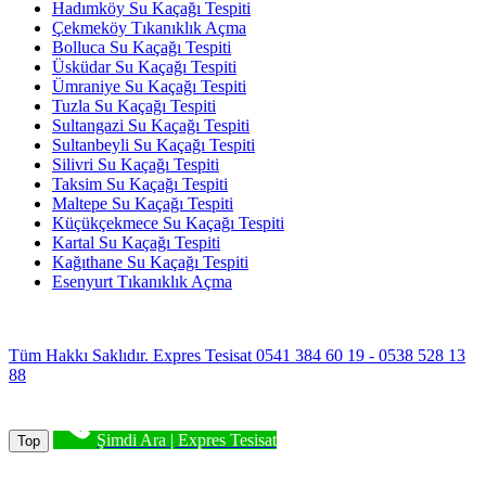
Hadımköy Su Kaçağı Tespiti
Çekmeköy Tıkanıklık Açma
Bolluca Su Kaçağı Tespiti
Üsküdar Su Kaçağı Tespiti
Ümraniye Su Kaçağı Tespiti
Tuzla Su Kaçağı Tespiti
Sultangazi Su Kaçağı Tespiti
Sultanbeyli Su Kaçağı Tespiti
Silivri Su Kaçağı Tespiti
Taksim Su Kaçağı Tespiti
Maltepe Su Kaçağı Tespiti
Küçükçekmece Su Kaçağı Tespiti
Kartal Su Kaçağı Tespiti
Kağıthane Su Kaçağı Tespiti
Esenyurt Tıkanıklık Açma
Tüm Hakkı Saklıdır. Expres Tesisat 0541 384 60 19 - 0538 528 13
88
Şimdi Ara | Expres Tesisat
Top