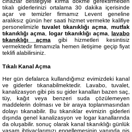
cihazlar desteğiyle kırma dökme gerektirmeden
tıkalı giderlerinizi ortalama 30 dakika içerisinde
açar ve temizler firmamız Levent geneline
aralıksız günün her saati hizmet vermekte kalifiye
personelimizle
tuvalet tıkanıklığı açma
,
mutfak
tıkanıklığı açma
,
logar tıkanıklığı açma
,
lavabo
tıkanıklığı açma
gibi hizmetleri kesintisiz
vermektedir firmamızla hemen iletişime geçip fiyat
teklifi alabilirsiniz.
Tıkalı Kanal Açma
Her gün defalarca kullandığımız evimizdeki kanal
ve giderler tıkanabilmektedir. Lavabo, tuvalet,
kanalizasyon gibi pis su gider kanalları bazen saç,
tüy, kağıt veya benzeri suda çözülemeyen
maddelerin dolması ve bir araya toplanmasından
dolayı tıkanabilir. Bu tıkanıklar evimizin giderleri
dışında genel kanalizasyon ve logar kanallarında
da oluşabilir. sonuç olarak kanal tıkanıklığı günlük
yaşam ihtiyaçlarımızı engellemesinin yanında pis