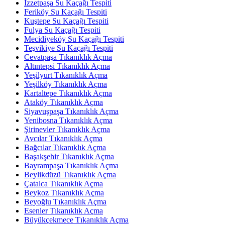
İzzetpaşa Su Kaçağı Tespiti
Feriköy Su Kaçağı Tespiti
Kuştepe Su Kaçağı Tespiti
Fulya Su Kaçağı Tespiti
Mecidiyeköy Su Kaçağı Tespiti
Teşvikiye Su Kaçağı Tespiti
Cevatpaşa Tıkanıklık Açma
Altıntepsi Tıkanıklık Açma
Yeşilyurt Tıkanıklık Açma
Yeşilköy Tıkanıklık Açma
Kartaltepe Tıkanıklık Açma
Ataköy Tıkanıklık Açma
Siyavuşpaşa Tıkanıklık Açma
Yenibosna Tıkanıklık Açma
Şirinevler Tıkanıklık Açma
Avcılar Tıkanıklık Açma
Bağcılar Tıkanıklık Açma
Başakşehir Tıkanıklık Açma
Bayrampaşa Tıkanıklık Açma
Beylikdüzü Tıkanıklık Açma
Çatalca Tıkanıklık Açma
Beykoz Tıkanıklık Açma
Beyoğlu Tıkanıklık Açma
Esenler Tıkanıklık Açma
Büyükçekmece Tıkanıklık Açma