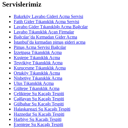
Servislerimiz
Bakırköy Lavabo Gideri Açma Servisi
Fatih Gider Tıkanıklık Açma Servisi
Lavabo Gider Tıkanıklığı Açma Bağcılar
Lavabo Tıkanıklık Açan Firmalar
Bağcılar’da Kırmadan Gider Açma
İstanbul’da kırmadan pimaş gideri açma
Pimaş Açma Servisi Bağcılar
İzzetpaşa Tıkanıklık Açma
Kuştepe Tıkanıklık Açma
Teşvikiye Tıkanıklık Açma
Kuruçesme Tıkanıklık Açma
Ortaköy Tıkanıklık Açma
Nisbetiye Tıkanıklık Açma
Ulus Tıkanıklık Açma
Gültepe Tıkanıklık Açma
Çeliktepe Su Kaçağı Tespiti
Çağlayan Su Kaçağı Tespiti
Gülbahar Su Kaçağı Tespiti
Halaskargazi Su Kaçağı Tespiti
Haznedar Su Kaçağı Tespiti
Harbiye Su Kaçağı Tespiti
Esentepe Su Kaçağı Tespiti