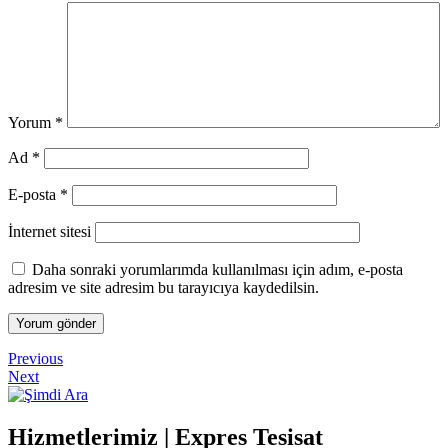
Yorum
*
Ad
*
E-posta
*
İnternet sitesi
Daha sonraki yorumlarımda kullanılması için adım, e-posta
adresim ve site adresim bu tarayıcıya kaydedilsin.
Yazı
Previous
Previous
Post
Next
Next
gezinmesi
Post
Hizmetlerimiz | Expres Tesisat