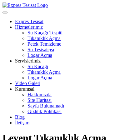
Skip
to
Open
content
Menu
Expres Tesisat
Hizmetlerimiz
Su Kaçağı Tespiti
Tıkanıklık Açma
Petek Temizleme
Su Tesisatçısı
Logar Açma
Servislerimiz
Su Kaçağı
Tıkanıklık Açma
Logar Açma
Video Galeri
Kurumsal
Hakkımızda
Site Haritası
Sayfa Bulunamadı
Gizlilik Politikası
Blog
İletişim
Close
Levent Tıkanıklık Açma
Menu