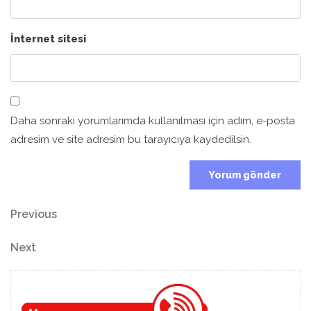
İnternet sitesi
Daha sonraki yorumlarımda kullanılması için adım, e-posta
adresim ve site adresim bu tarayıcıya kaydedilsin.
Yazı
Previous
Previous
Post
gezinmesi
Next
Next
Post