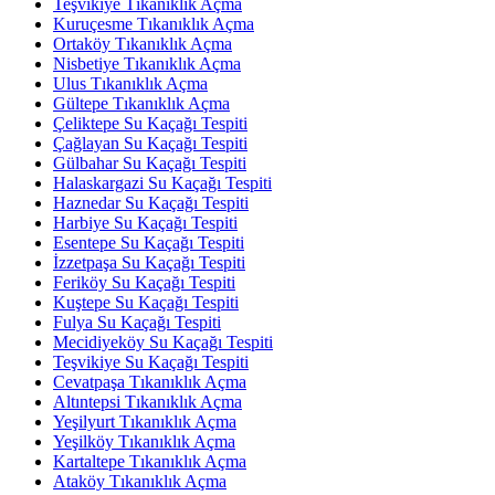
Teşvikiye Tıkanıklık Açma
Kuruçesme Tıkanıklık Açma
Ortaköy Tıkanıklık Açma
Nisbetiye Tıkanıklık Açma
Ulus Tıkanıklık Açma
Gültepe Tıkanıklık Açma
Çeliktepe Su Kaçağı Tespiti
Çağlayan Su Kaçağı Tespiti
Gülbahar Su Kaçağı Tespiti
Halaskargazi Su Kaçağı Tespiti
Haznedar Su Kaçağı Tespiti
Harbiye Su Kaçağı Tespiti
Esentepe Su Kaçağı Tespiti
İzzetpaşa Su Kaçağı Tespiti
Feriköy Su Kaçağı Tespiti
Kuştepe Su Kaçağı Tespiti
Fulya Su Kaçağı Tespiti
Mecidiyeköy Su Kaçağı Tespiti
Teşvikiye Su Kaçağı Tespiti
Cevatpaşa Tıkanıklık Açma
Altıntepsi Tıkanıklık Açma
Yeşilyurt Tıkanıklık Açma
Yeşilköy Tıkanıklık Açma
Kartaltepe Tıkanıklık Açma
Ataköy Tıkanıklık Açma