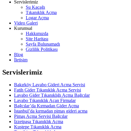
Servislerimiz
Su Kaçağı
Tıkanıklık Açma
Logar Açma
Video Galeri
Kurumsal
Hakkımızda
Site Haritası
Sayfa Bulunamadı
Gizlilik Politikası
Blog
İletişim
Servislerimiz
Bakırköy Lavabo Gideri Açma Servisi
Fatih Gider Tıkanıklık Açma Servisi
Lavabo Gider Tıkanıklığı Açma Bağcılar
Lavabo Tıkanıklık Açan Firmalar
Bağcılar’da Kırmadan Gider Açma
İstanbul’da kırmadan pimaş gideri açma
Pimaş Açma Servisi Bağcılar
İzzetpaşa Tıkanıklık Açma
Kuştepe Tıkanıklık Açma