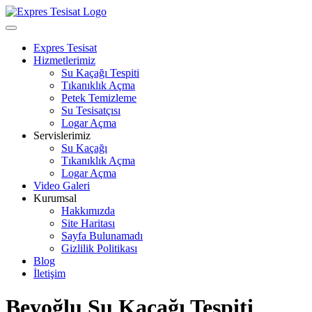
Skip
to
Open
content
Menu
Expres Tesisat
Hizmetlerimiz
Su Kaçağı Tespiti
Tıkanıklık Açma
Petek Temizleme
Su Tesisatçısı
Logar Açma
Servislerimiz
Su Kaçağı
Tıkanıklık Açma
Logar Açma
Video Galeri
Kurumsal
Hakkımızda
Site Haritası
Sayfa Bulunamadı
Gizlilik Politikası
Blog
İletişim
Close
Beyoğlu Su Kaçağı Tespiti
Menu