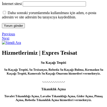
İnternet sitesi
Daha sonraki yorumlarımda kullanılması için adım, e-posta
adresim ve site adresim bu tarayıcıya kaydedilsin.
Yazı
Previous
Previous
Post
Next
Next
gezinmesi
Post
Hizmetlerimiz | Expres Tesisat
Su Kaçağı Tespiti
Su Kaçağı Tespiti, Su Tesisatçısı, Robotla Su Kaçağı Bulma, Kırmadan Su
Kaçağı Tespiti, Kameralı Su Kaçağı Onarımı hizmetleri vermekteyiz.
-.-.-.-.-.-.-.-.-.-.-
Tıkanıklık Açma
Tuvalet Tıkanıklığı Açma, Lavabo Tıkanıklığı Açma, Gider Açma, Pimaş
Açma, Robotla Tıkanıklık Açma hizmetleri vermekteyiz.