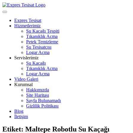
Skip
to
Open
content
Menu
Expres Tesisat
Hizmetlerimiz
Su Kaçağı Tespiti
Tıkanıklık Açma
Petek Temizleme
Su Tesisatçısı
Logar Açma
Servislerimiz
Su Kaçağı
Tıkanıklık Açma
Logar Açma
Video Galeri
Kurumsal
Hakkımızda
Site Haritası
Sayfa Bulunamadı
Gizlilik Politikası
Blog
İletişim
Close
Etiket:
Maltepe Robotlu Su Kaçağı
Menu