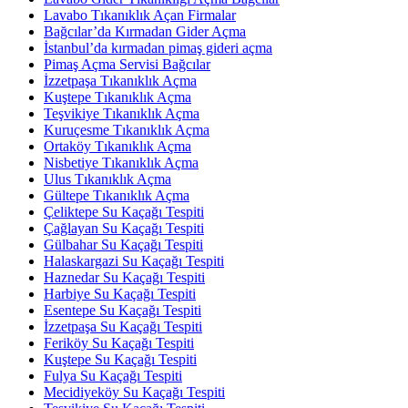
Lavabo Tıkanıklık Açan Firmalar
Bağcılar’da Kırmadan Gider Açma
İstanbul’da kırmadan pimaş gideri açma
Pimaş Açma Servisi Bağcılar
İzzetpaşa Tıkanıklık Açma
Kuştepe Tıkanıklık Açma
Teşvikiye Tıkanıklık Açma
Kuruçesme Tıkanıklık Açma
Ortaköy Tıkanıklık Açma
Nisbetiye Tıkanıklık Açma
Ulus Tıkanıklık Açma
Gültepe Tıkanıklık Açma
Çeliktepe Su Kaçağı Tespiti
Çağlayan Su Kaçağı Tespiti
Gülbahar Su Kaçağı Tespiti
Halaskargazi Su Kaçağı Tespiti
Haznedar Su Kaçağı Tespiti
Harbiye Su Kaçağı Tespiti
Esentepe Su Kaçağı Tespiti
İzzetpaşa Su Kaçağı Tespiti
Feriköy Su Kaçağı Tespiti
Kuştepe Su Kaçağı Tespiti
Fulya Su Kaçağı Tespiti
Mecidiyeköy Su Kaçağı Tespiti