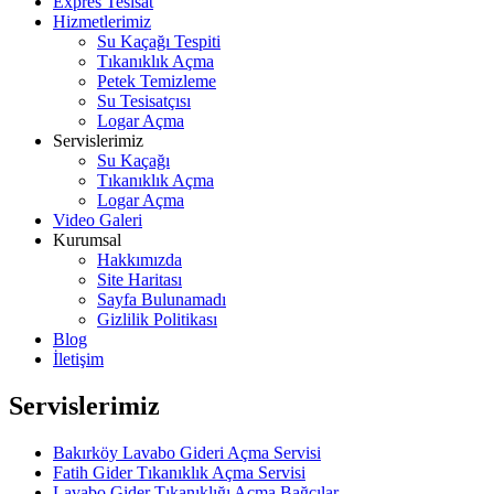
Expres Tesisat
Hizmetlerimiz
Su Kaçağı Tespiti
Tıkanıklık Açma
Petek Temizleme
Su Tesisatçısı
Logar Açma
Servislerimiz
Su Kaçağı
Tıkanıklık Açma
Logar Açma
Video Galeri
Kurumsal
Hakkımızda
Site Haritası
Sayfa Bulunamadı
Gizlilik Politikası
Blog
İletişim
Servislerimiz
Bakırköy Lavabo Gideri Açma Servisi
Fatih Gider Tıkanıklık Açma Servisi
Lavabo Gider Tıkanıklığı Açma Bağcılar