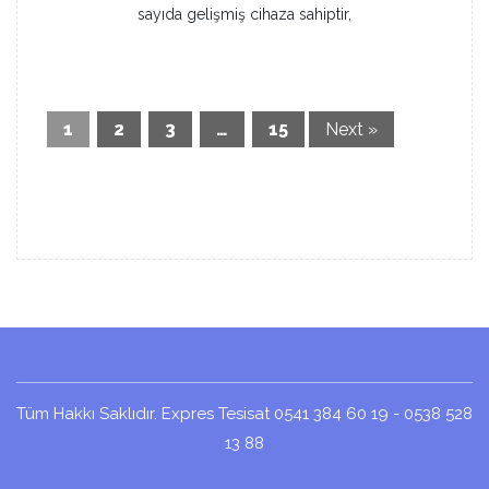
sayıda gelişmiş cihaza sahiptir,
1
2
3
…
15
Next »
Tüm Hakkı Saklıdır. Expres Tesisat 0541 384 60 19 - 0538 528
13 88