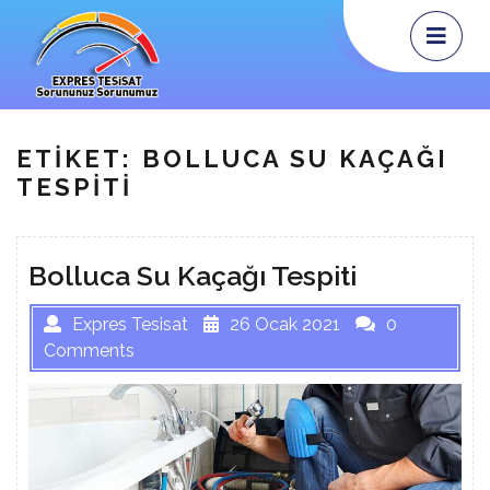
Skip
Op
Me
to
content
ETIKET:
BOLLUCA SU KAÇAĞI
TESPITI
Bolluca Su Kaçağı Tespiti
Expres Tesisat
26 Ocak 2021
0
Comments