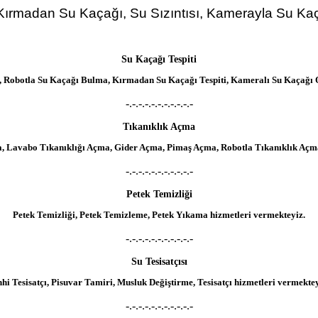
ırmadan Su Kaçağı, Su Sızıntısı, Kamerayla Su Kaça
Su Kaçağı Tespiti
ısı, Robotla Su Kaçağı Bulma, Kırmadan Su Kaçağı Tespiti, Kameralı Su Kaçağı 
-.-.-.-.-.-.-.-.-.-.-
Tıkanıklık Açma
a, Lavabo Tıkanıklığı Açma, Gider Açma, Pimaş Açma, Robotla Tıkanıklık Açma
-.-.-.-.-.-.-.-.-.-.-
Petek Temizliği
Petek Temizliği, Petek Temizleme, Petek Yıkama hizmetleri vermekteyiz.
-.-.-.-.-.-.-.-.-.-.-
Su Tesisatçısı
hhi Tesisatçı, Pisuvar Tamiri, Musluk Değiştirme, Tesisatçı hizmetleri vermektey
-.-.-.-.-.-.-.-.-.-.-