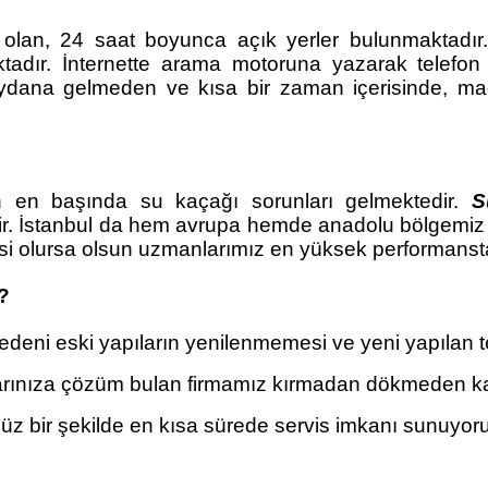
lan, 24 saat boyunca açık yerler bulunmaktadır.
adır. İnternette arama motoruna yazarak telefon nu
eydana gelmeden ve kısa bir zaman içerisinde, ma
ın en başında su kaçağı sorunları gelmektedir.
S
dir. İstanbul da hem avrupa hemde anadolu bölgemiz de
isi olursa olsun uzmanlarımız en yüksek performanst
?
deni eski yapıların yenilenmemesi ve yeni yapılan tes
unlarınıza çözüm bulan firmamız kırmadan dökmeden ka
süz bir şekilde en kısa sürede servis imkanı sunuyor