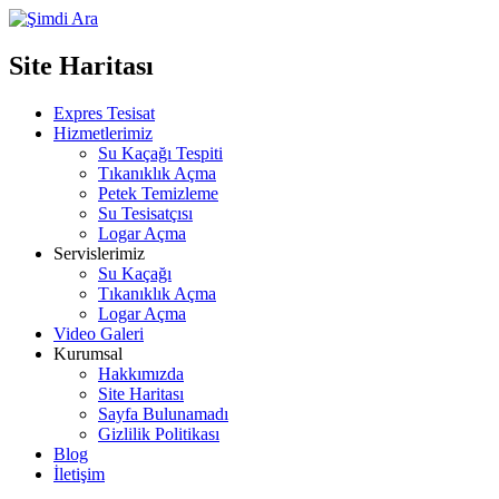
Site Haritası
Expres Tesisat
Hizmetlerimiz
Su Kaçağı Tespiti
Tıkanıklık Açma
Petek Temizleme
Su Tesisatçısı
Logar Açma
Servislerimiz
Su Kaçağı
Tıkanıklık Açma
Logar Açma
Video Galeri
Kurumsal
Hakkımızda
Site Haritası
Sayfa Bulunamadı
Gizlilik Politikası
Blog
İletişim