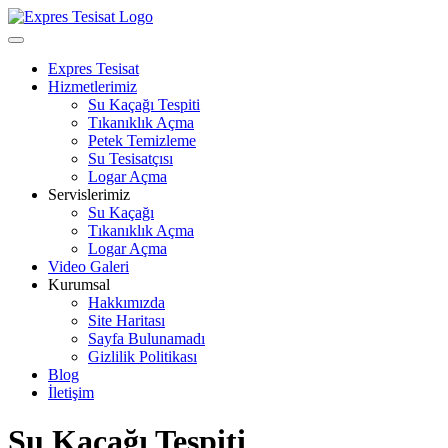
Skip
to
Open
content
Menu
Expres Tesisat
Hizmetlerimiz
Su Kaçağı Tespiti
Tıkanıklık Açma
Petek Temizleme
Su Tesisatçısı
Logar Açma
Servislerimiz
Su Kaçağı
Tıkanıklık Açma
Logar Açma
Video Galeri
Kurumsal
Hakkımızda
Site Haritası
Sayfa Bulunamadı
Gizlilik Politikası
Blog
İletişim
Close
Su Kaçağı Tespiti
Menu