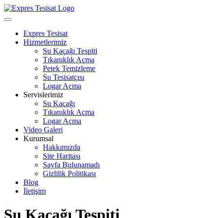
Skip
to
Open
content
Menu
Expres Tesisat
Hizmetlerimiz
Su Kaçağı Tespiti
Tıkanıklık Açma
Petek Temizleme
Su Tesisatçısı
Logar Açma
Servislerimiz
Su Kaçağı
Tıkanıklık Açma
Logar Açma
Video Galeri
Kurumsal
Hakkımızda
Site Haritası
Sayfa Bulunamadı
Gizlilik Politikası
Blog
İletişim
Close
Su Kaçağı Tespiti
Menu