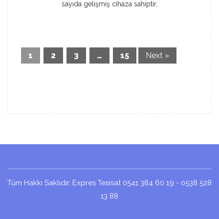
sayıda gelişmiş cihaza sahiptir,
1
2
3
…
15
Next »
Tüm Hakkı Saklıdır. Expres Tesisat 0541 384 60 19 - 0538 528
13 88