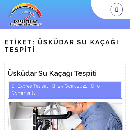
Skip
Op
Me
to
content
ETIKET:
ÜSKÜDAR SU KAÇAĞI
TESPITI
Üsküdar Su Kaçağı Tespiti
Expres Tesisat
25 Ocak 2021
0
Comments