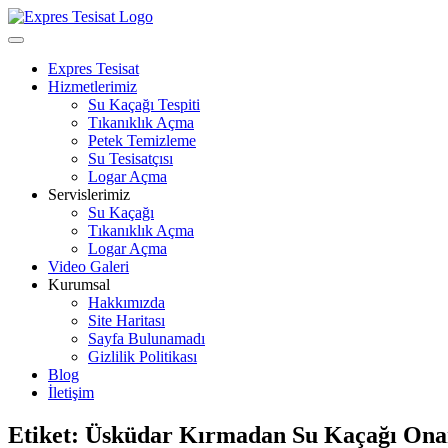
Skip
to
Open
content
Menu
Expres Tesisat
Hizmetlerimiz
Su Kaçağı Tespiti
Tıkanıklık Açma
Petek Temizleme
Su Tesisatçısı
Logar Açma
Servislerimiz
Su Kaçağı
Tıkanıklık Açma
Logar Açma
Video Galeri
Kurumsal
Hakkımızda
Site Haritası
Sayfa Bulunamadı
Gizlilik Politikası
Blog
İletişim
Close
Etiket:
Üsküdar Kırmadan Su Kaçağı Ona
Menu