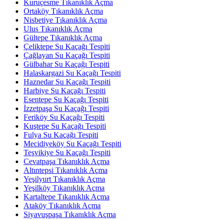
Kuruçesme Tıkanıklık Açma
Ortaköy Tıkanıklık Açma
Nisbetiye Tıkanıklık Açma
Ulus Tıkanıklık Açma
Gültepe Tıkanıklık Açma
Çeliktepe Su Kaçağı Tespiti
Çağlayan Su Kaçağı Tespiti
Gülbahar Su Kaçağı Tespiti
Halaskargazi Su Kaçağı Tespiti
Haznedar Su Kaçağı Tespiti
Harbiye Su Kaçağı Tespiti
Esentepe Su Kaçağı Tespiti
İzzetpaşa Su Kaçağı Tespiti
Feriköy Su Kaçağı Tespiti
Kuştepe Su Kaçağı Tespiti
Fulya Su Kaçağı Tespiti
Mecidiyeköy Su Kaçağı Tespiti
Teşvikiye Su Kaçağı Tespiti
Cevatpaşa Tıkanıklık Açma
Altıntepsi Tıkanıklık Açma
Yeşilyurt Tıkanıklık Açma
Yeşilköy Tıkanıklık Açma
Kartaltepe Tıkanıklık Açma
Ataköy Tıkanıklık Açma
Siyavuşpaşa Tıkanıklık Açma