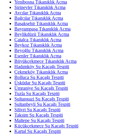
Yenibosna Tıkanıklık Açma
Şirinevler Tıkanıklık Açma
Avcılar Tıkanıklık Açma
Bağcılar Tıkanıklık Açma
Başakşehir Tıkanıklık Açma
Bayrampaşa Tıkanıklık Açma
Beylikdüzü Tıkanıklık Açma
Çatalca Tıkanıklık Açma
Beykoz Tıkanıklık Açma
Beyoğlu Tıkanıklık Açma
Esenler Tıkanıklık Açma
Büyükçekmece Tıkanıklık Açma
Hadımköy Su Kaçağı Tespiti
Çekmeköy Tıkanıklık Açma
Bolluca Su Kaçağı Tespiti
Üsküdar Su Kaçağı Tespiti
Ümraniye Su Kaçağı Tespiti
Tuzla Su Kaçağı Tespiti
Sultangazi Su Kaçağı Tespiti
Sultanbeyli Su Kaçağı Tespiti
Silivri Su Kaçağı Tespiti
Taksim Su Kaçağı Tespiti
Maltepe Su Kaçağı Tespiti
Küçükçekmece Su Kaçağı Tespiti
Kartal Su Kaçağı Tespiti