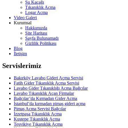
Su Kaçağı
Tıkanıklık Açma
Logar Açma
Video Galeri
Kurumsal
Hakkımızda
Site Haritası
Sayfa Bulunamadı
Gizlilik Politikası
Blog
İletişim
Servislerimiz
Bakırköy Lavabo Gideri Açma Servisi
Fatih Gider Tıkanıklık Açma Servisi
Lavabo Gider Tıkanıklığı Açma Bağcılar
Lavabo Tıkanıklık Açan Firmalar
Bağcılar’da Kırmadan Gider Açma
İstanbul’da kırmadan pimaş gideri açma
Pimaş Açma Servisi Bağcılar
İzzetpaşa Tıkanıklık Açma
Kuştepe Tıkanıklık Açma
Teşvikiye Tıkanıklık Açma