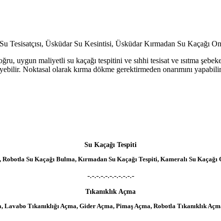
u, uygun maliyetli su kaçağı tespitini ve sıhhi tesisat ve ısıtma şebekele
rleyebilir. Noktasal olarak kırma dökme gerektirmeden onarımını yapab
Su Kaçağı Tespiti
ısı, Robotla Su Kaçağı Bulma, Kırmadan Su Kaçağı Tespiti, Kameralı Su Kaçağı 
-.-.-.-.-.-.-.-.-.-.-
Tıkanıklık Açma
a, Lavabo Tıkanıklığı Açma, Gider Açma, Pimaş Açma, Robotla Tıkanıklık Açma