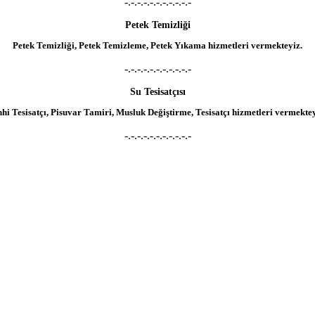
-.-.-.-.-.-.-.-.-.-.-
Petek Temizliği
Petek Temizliği, Petek Temizleme, Petek Yıkama hizmetleri vermekteyiz.
-.-.-.-.-.-.-.-.-.-.-
Su Tesisatçısı
hhi Tesisatçı, Pisuvar Tamiri, Musluk Değiştirme, Tesisatçı hizmetleri vermektey
-.-.-.-.-.-.-.-.-.-.-