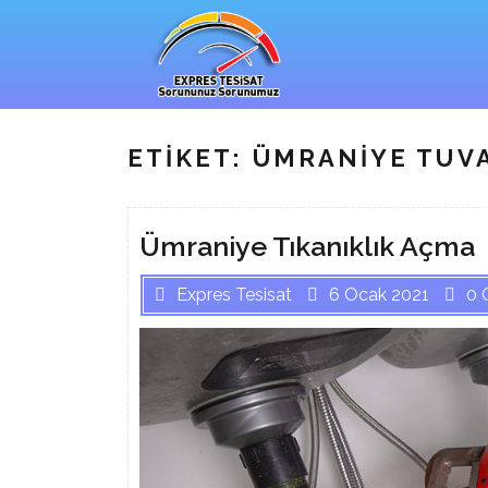
Skip
to
content
ETIKET:
ÜMRANIYE TUVA
Ümraniye Tıkanıklık Açma
Expres Tesisat
6 Ocak 2021
0 