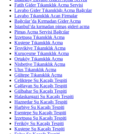
Fatih Gider Tıkanıklık Açma Servisi
Lavabo Gider Tıkanıklığı Açma Bağcılar
Lavabo Tıkanıklık Açan Firmalar
Bağcılar’da Kırmadan Gider Açma
İstanbul’da kırmadan pimaş gideri açma
Pimaş Açma Servisi Bağcılar
İzzetpaşa Tıkanıklık Açma
Kuştepe Tıkanıklık Açma
Teşvikiye Tıkanıklık Açma
Kuruçesme Tıkanıklık Açma
Ortaköy Tıkanıklık Açma
Nisbetiye Tıkanıklık Açma
Ulus Tıkanıklık Açma
Gültepe Tıkanıklık Açma
Çeliktepe Su Kaçağı Tespiti
Çağlayan Su Kaçağı Tespiti
Gülbahar Su Kaçağı Tespiti
Halaskargazi Su Kaçağı Tespiti
Haznedar Su Kaçağı Tespiti
Harbiye Su Kaçağı Tespiti
Esentepe Su Kaçağı Tespiti
İzzetpaşa Su Kaçağı Tespiti
Feriköy Su Kaçağı Tespiti
Kuştepe Su Kaçağı Tespiti