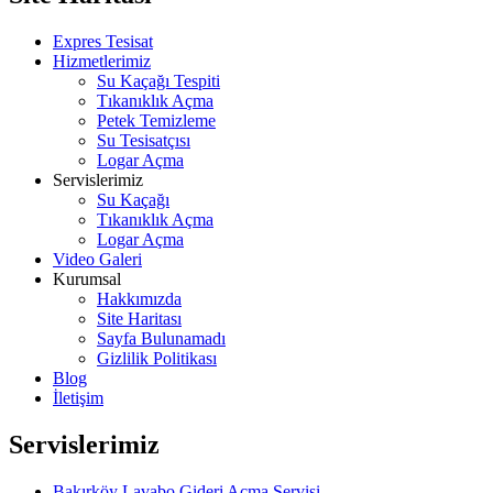
Expres Tesisat
Hizmetlerimiz
Su Kaçağı Tespiti
Tıkanıklık Açma
Petek Temizleme
Su Tesisatçısı
Logar Açma
Servislerimiz
Su Kaçağı
Tıkanıklık Açma
Logar Açma
Video Galeri
Kurumsal
Hakkımızda
Site Haritası
Sayfa Bulunamadı
Gizlilik Politikası
Blog
İletişim
Servislerimiz
Bakırköy Lavabo Gideri Açma Servisi