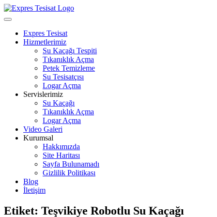
Skip
to
Open
content
Menu
Expres Tesisat
Hizmetlerimiz
Su Kaçağı Tespiti
Tıkanıklık Açma
Petek Temizleme
Su Tesisatçısı
Logar Açma
Servislerimiz
Su Kaçağı
Tıkanıklık Açma
Logar Açma
Video Galeri
Kurumsal
Hakkımızda
Site Haritası
Sayfa Bulunamadı
Gizlilik Politikası
Blog
İletişim
Close
Etiket:
Teşvikiye Robotlu Su Kaçağı
Menu