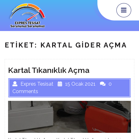
Skip
Op
Me
to
content
ETIKET:
KARTAL GIDER AÇMA
Kartal Tıkanıklık Açma
Expres Tesisat
15 Ocak 2021
0
Comments