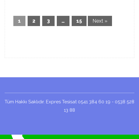
1
2
3
…
15
Next »
Tüm Hakkı Saklıdır. Expres Tesisat 0541 384 60 19 - 0538 528
13 88