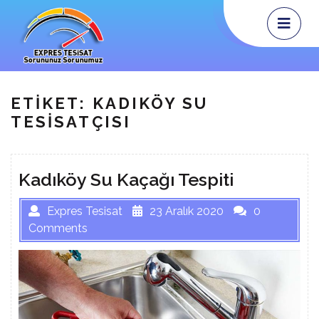
Skip
Op
Me
to
content
ETIKET:
KADIKÖY SU
TESISATÇISI
Kadıköy Su Kaçağı Tespiti
Expres Tesisat
23 Aralık 2020
0
Comments