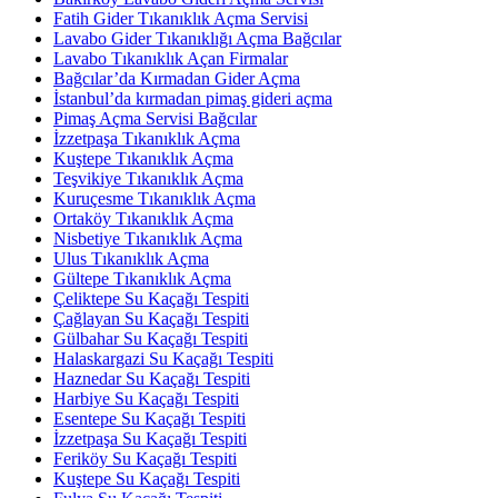
Fatih Gider Tıkanıklık Açma Servisi
Lavabo Gider Tıkanıklığı Açma Bağcılar
Lavabo Tıkanıklık Açan Firmalar
Bağcılar’da Kırmadan Gider Açma
İstanbul’da kırmadan pimaş gideri açma
Pimaş Açma Servisi Bağcılar
İzzetpaşa Tıkanıklık Açma
Kuştepe Tıkanıklık Açma
Teşvikiye Tıkanıklık Açma
Kuruçesme Tıkanıklık Açma
Ortaköy Tıkanıklık Açma
Nisbetiye Tıkanıklık Açma
Ulus Tıkanıklık Açma
Gültepe Tıkanıklık Açma
Çeliktepe Su Kaçağı Tespiti
Çağlayan Su Kaçağı Tespiti
Gülbahar Su Kaçağı Tespiti
Halaskargazi Su Kaçağı Tespiti
Haznedar Su Kaçağı Tespiti
Harbiye Su Kaçağı Tespiti
Esentepe Su Kaçağı Tespiti
İzzetpaşa Su Kaçağı Tespiti
Feriköy Su Kaçağı Tespiti
Kuştepe Su Kaçağı Tespiti