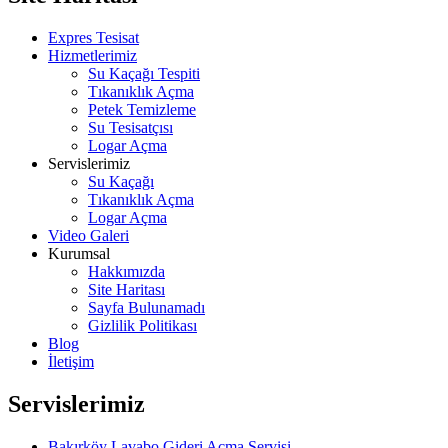
Expres Tesisat
Hizmetlerimiz
Su Kaçağı Tespiti
Tıkanıklık Açma
Petek Temizleme
Su Tesisatçısı
Logar Açma
Servislerimiz
Su Kaçağı
Tıkanıklık Açma
Logar Açma
Video Galeri
Kurumsal
Hakkımızda
Site Haritası
Sayfa Bulunamadı
Gizlilik Politikası
Blog
İletişim
Servislerimiz
Bakırköy Lavabo Gideri Açma Servisi