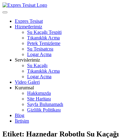
Skip
to
Open
content
Menu
Expres Tesisat
Hizmetlerimiz
Su Kaçağı Tespiti
Tıkanıklık Açma
Petek Temizleme
Su Tesisatçısı
Logar Açma
Servislerimiz
Su Kaçağı
Tıkanıklık Açma
Logar Açma
Video Galeri
Kurumsal
Hakkımızda
Site Haritası
Sayfa Bulunamadı
Gizlilik Politikası
Blog
İletişim
Close
Etiket:
Haznedar Robotlu Su Kaçağı
Menu