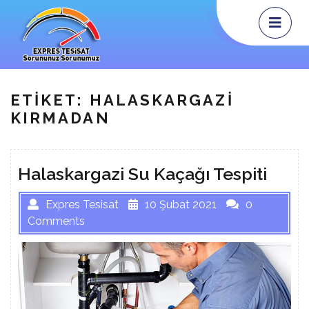
Skip
Op
Me
to
content
ETIKET:
HALASKARGAZI
KIRMADAN
Halaskargazi Su Kaçağı Tespiti
Expres Tesisat
10 Şubat 2021
0
Comments