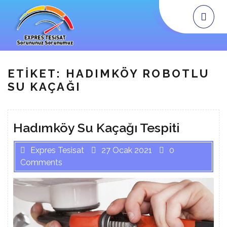
Skip
Op
Me
to
content
ETIKET:
HADIMKÖY ROBOTLU
SU KAÇAĞI
Hadımköy Su Kaçağı Tespiti
Expres Tesisat
27 Ocak 2021
0
Comments