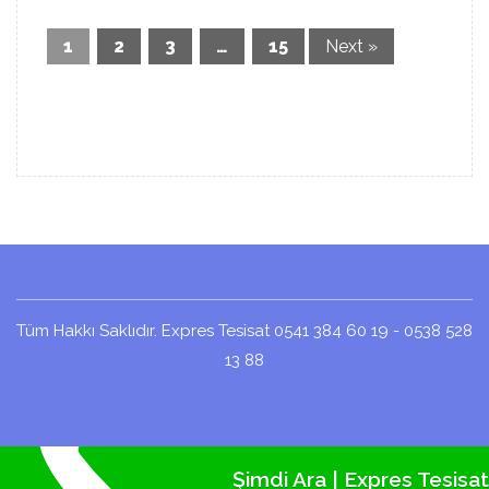
1
2
3
…
15
Next »
Tüm Hakkı Saklıdır. Expres Tesisat 0541 384 60 19 - 0538 528
13 88
Şimdi Ara | Expres Tesisat