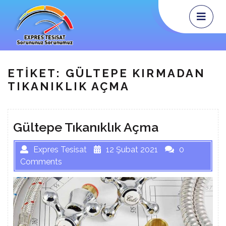
Skip
Op
Me
to
content
ETIKET:
GÜLTEPE KIRMADAN
TIKANIKLIK AÇMA
Gültepe Tıkanıklık Açma
Expres Tesisat
12 Şubat 2021
0
Comments