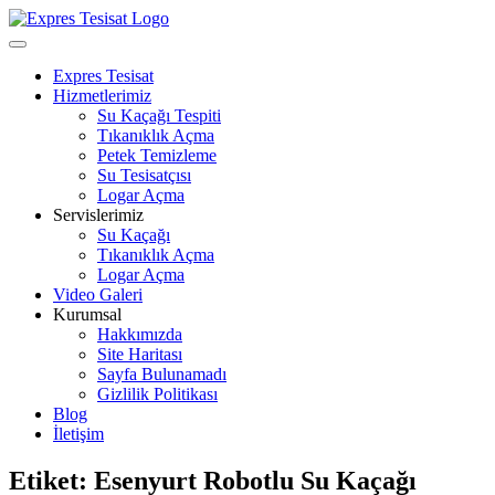
Skip
to
Open
content
Menu
Expres Tesisat
Hizmetlerimiz
Su Kaçağı Tespiti
Tıkanıklık Açma
Petek Temizleme
Su Tesisatçısı
Logar Açma
Servislerimiz
Su Kaçağı
Tıkanıklık Açma
Logar Açma
Video Galeri
Kurumsal
Hakkımızda
Site Haritası
Sayfa Bulunamadı
Gizlilik Politikası
Blog
İletişim
Close
Etiket:
Esenyurt Robotlu Su Kaçağı
Menu