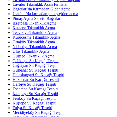
Lavabo Tıkanıklık Açan Firmalar
Bağcılar’da Kırmadan Gider Açma
İstanbul’da kırmadan pimaş gideri açma
Pimaş Açma Servisi Bağcılar
İzzetpaşa Tıkanıklık Açma
Kuştepe Tıkanıklık Açma
Teşvikiye Tıkanıklık Açma
Kuruçesme Tıkanıklık Açma
Ortaköy Tıkanıklık Açma
Nisbetiye Tıkanıklık Açma
Ulus Tıkanıklık Açma
Gültepe Tıkanıklık Açma
Çeliktepe Su Kaçağı Tespiti
Çağlayan Su Kaçağı Tespiti
Gülbahar Su Kaçağı Tespiti
Halaskargazi Su Kaçağı Tespiti
Haznedar Su Kaçağı Tespiti
Harbiye Su Kaçağı Tespiti
Esentepe Su Kaçağı Tespiti
İzzetpaşa Su Kaçağı Tespiti
Feriköy Su Kaçağı Tespiti
Kuştepe Su Kaçağı Tespiti
Fulya Su Kaçağı Tespiti
Mecidiyeköy Su Kaçağı Tespiti