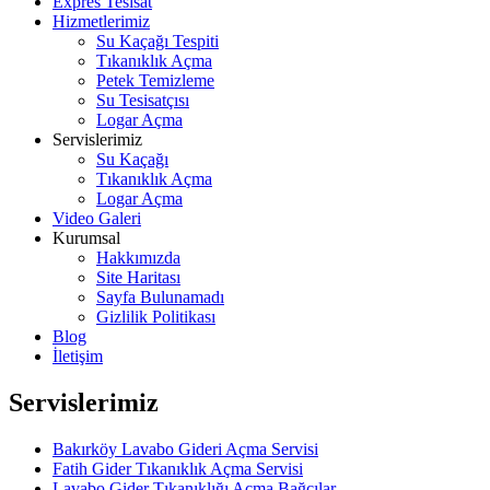
Expres Tesisat
Hizmetlerimiz
Su Kaçağı Tespiti
Tıkanıklık Açma
Petek Temizleme
Su Tesisatçısı
Logar Açma
Servislerimiz
Su Kaçağı
Tıkanıklık Açma
Logar Açma
Video Galeri
Kurumsal
Hakkımızda
Site Haritası
Sayfa Bulunamadı
Gizlilik Politikası
Blog
İletişim
Servislerimiz
Bakırköy Lavabo Gideri Açma Servisi
Fatih Gider Tıkanıklık Açma Servisi
Lavabo Gider Tıkanıklığı Açma Bağcılar