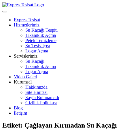
Skip
to
Open
content
Menu
Expres Tesisat
Hizmetlerimiz
Su Kaçağı Tespiti
Tıkanıklık Açma
Petek Temizleme
Su Tesisatçısı
Logar Açma
Servislerimiz
Su Kaçağı
Tıkanıklık Açma
Logar Açma
Video Galeri
Kurumsal
Hakkımızda
Site Haritası
Sayfa Bulunamadı
Gizlilik Politikası
Blog
İletişim
Close
Etiket:
Çağlayan Kırmadan Su Kaçağı
Menu