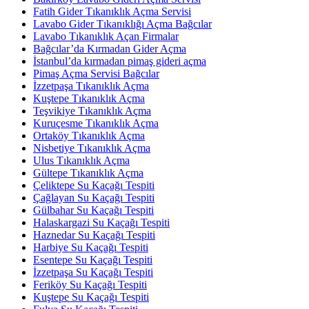
Fatih Gider Tıkanıklık Açma Servisi
Lavabo Gider Tıkanıklığı Açma Bağcılar
Lavabo Tıkanıklık Açan Firmalar
Bağcılar’da Kırmadan Gider Açma
İstanbul’da kırmadan pimaş gideri açma
Pimaş Açma Servisi Bağcılar
İzzetpaşa Tıkanıklık Açma
Kuştepe Tıkanıklık Açma
Teşvikiye Tıkanıklık Açma
Kuruçesme Tıkanıklık Açma
Ortaköy Tıkanıklık Açma
Nisbetiye Tıkanıklık Açma
Ulus Tıkanıklık Açma
Gültepe Tıkanıklık Açma
Çeliktepe Su Kaçağı Tespiti
Çağlayan Su Kaçağı Tespiti
Gülbahar Su Kaçağı Tespiti
Halaskargazi Su Kaçağı Tespiti
Haznedar Su Kaçağı Tespiti
Harbiye Su Kaçağı Tespiti
Esentepe Su Kaçağı Tespiti
İzzetpaşa Su Kaçağı Tespiti
Feriköy Su Kaçağı Tespiti
Kuştepe Su Kaçağı Tespiti