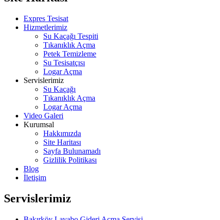
Expres Tesisat
Hizmetlerimiz
Su Kaçağı Tespiti
Tıkanıklık Açma
Petek Temizleme
Su Tesisatçısı
Logar Açma
Servislerimiz
Su Kaçağı
Tıkanıklık Açma
Logar Açma
Video Galeri
Kurumsal
Hakkımızda
Site Haritası
Sayfa Bulunamadı
Gizlilik Politikası
Blog
İletişim
Servislerimiz
Bakırköy Lavabo Gideri Açma Servisi