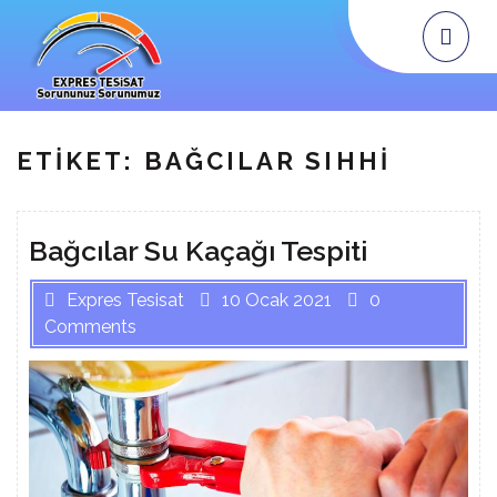
Skip
Op
Me
to
content
ETIKET:
BAĞCILAR SIHHI
Bağcılar Su Kaçağı Tespiti
Expres Tesisat
10 Ocak 2021
0
Comments