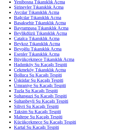
Yenibosna Tıkanıklık Açma
Şirinevler Tıkanıklık Açma
Avcılar Tıkanıklık Açma
Bağcılar Tıkanıklık Açma
Başakşehir Tıkanıklık Açma
Bayrampaşa Tıkanıklık Açma
Beylikdüzü Tıkanıklık Açma
Çatalca Tıkanıklık Açma
Beykoz Tıkanıklık Açma
Beyoğlu Tıkanıklık Açma
Esenler Tıkanıklık Açma
Büyükçekmece Tıkanıklık Açma
Hadımköy Su Kaçağı Tespiti
Çekmeköy Tıkanıklık Açma
Bolluca Su Kaçağı Tespiti
Üsküdar Su Kaçağı Tespiti
Ümraniye Su Kaçağı Tespiti
Tuzla Su Kaçağı Tespiti
Sultangazi Su Kaçağı Tespiti
Sultanbeyli Su Kaçağı Tespiti
Silivri Su Kaçağı Tespiti
Taksim Su Kaçağı Tespiti
Maltepe Su Kaçağı Tespiti
Küçükçekmece Su Kaçağı Tespiti
Kartal Su Kaçağı Tespiti