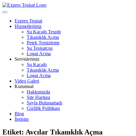
Skip
to
Open
content
Menu
Expres Tesisat
Hizmetlerimiz
Su Kaçağı Tespiti
Tıkanıklık Açma
Petek Temizleme
Su Tesisatçısı
Logar Açma
Servislerimiz
Su Kaçağı
Tıkanıklık Açma
Logar Açma
Video Galeri
Kurumsal
Hakkımızda
Site Haritası
Sayfa Bulunamadı
Gizlilik Politikası
Blog
İletişim
Close
Etiket:
Avcılar Tıkanıklık Açma
Menu