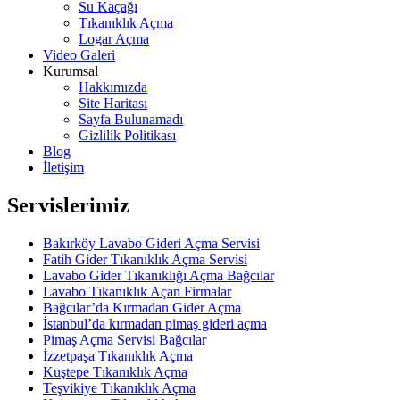
Su Kaçağı
Tıkanıklık Açma
Logar Açma
Video Galeri
Kurumsal
Hakkımızda
Site Haritası
Sayfa Bulunamadı
Gizlilik Politikası
Blog
İletişim
Servislerimiz
Bakırköy Lavabo Gideri Açma Servisi
Fatih Gider Tıkanıklık Açma Servisi
Lavabo Gider Tıkanıklığı Açma Bağcılar
Lavabo Tıkanıklık Açan Firmalar
Bağcılar’da Kırmadan Gider Açma
İstanbul’da kırmadan pimaş gideri açma
Pimaş Açma Servisi Bağcılar
İzzetpaşa Tıkanıklık Açma
Kuştepe Tıkanıklık Açma
Teşvikiye Tıkanıklık Açma