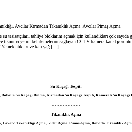
tesisatçıları, tahliye bloklarını açmak için kullandıkları çok sayıda g
i ve tıkanma yerini belirlemelerini sağlayan CCTV kamera kanal görüntüle
k atıkları ve katı yağ […]
Su Kaçağı Tespiti
ısı, Robotla Su Kaçağı Bulma, Kırmadan Su Kaçağı Tespiti, Kameralı Su Kaçağı 
-.-.-.-.-.-.-.-.-.-.-
Tıkanıklık Açma
a, Lavabo Tıkanıklığı Açma, Gider Açma, Pimaş Açma, Robotla Tıkanıklık Açma