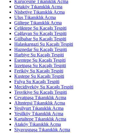
Kuruçesme Tıkanıklık Açma
Ortaköy Tıkanıklık Açma
Nisbetiye Tıkanıklık Açma
Ulus Tıkanıklık Açma
Gültepe Tıkanıklık Açma
Çeliktepe Su Kaçağı Tespiti
Çağlayan Su Kaçağı Tespiti
Gülbahar Su Kaçağı Tespiti
Halaskargazi Su Kaçağı Tespiti
Haznedar Su Kaçağı Tespiti
Harbiye Su Kaçağı Tespiti
Esentepe Su Kaçağı Tespiti
İzzetpaşa Su Kaçağı Tespiti
Feriköy Su Kaçağı Tespiti
Kuştepe Su Kaçağı Tespiti
Fulya Su Kaçağı Tespiti
Mecidiyeköy Su Kaçağı Tespiti
Teşvikiye Su Kaçağı Tespiti
Cevatpaşa Tıkanıklık Açma
Altıntepsi Tıkanıklık Açma
Yeşilyurt Tıkanıklık Açma
Yeşilköy Tıkanıklık Açma
Kartaltepe Tıkanıklık Açma
Ataköy Tıkanıklık Açma
Siyavuşpaşa Tıkanıklık Açma