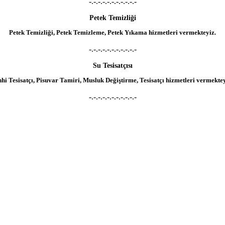
-.-.-.-.-.-.-.-.-.-.-
Petek Temizliği
Petek Temizliği, Petek Temizleme, Petek Yıkama hizmetleri vermekteyiz.
-.-.-.-.-.-.-.-.-.-.-
Su Tesisatçısı
hhi Tesisatçı, Pisuvar Tamiri, Musluk Değiştirme, Tesisatçı hizmetleri vermektey
-.-.-.-.-.-.-.-.-.-.-